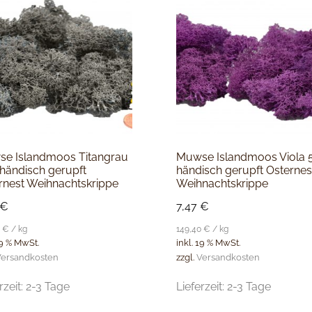
e Islandmoos Titangrau
Muwse Islandmoos Viola 
 händisch gerupft
händisch gerupft Osternes
rnest Weihnachtskrippe
Weihnachtskrippe
€
7,47
€
0
€
/
kg
149,40
€
/
kg
19 % MwSt.
inkl. 19 % MwSt.
ersandkosten
zzgl.
Versandkosten
rzeit:
2-3 Tage
Lieferzeit:
2-3 Tage