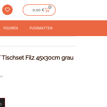
0
0,00
€
FIGUREN
FUSSMATTEN
ischset Filz 45x30cm grau
en
b