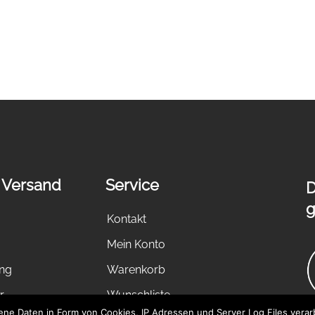
 Versand
Service
D
g
Kontakt
Mein Konto
ung
Warenkorb
r
Wunschliste
e Daten in Form von Cookies, IP Adressen und Server Log Files verarb