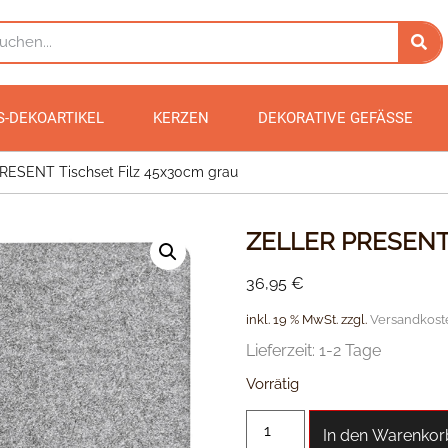
S-DEKOARTIKEL
KERZEN
DEKORATIVE GEFÄSSE
ESENT Tischset Filz 45x30cm grau
ZELLER PRESENT T
36,95
€
inkl. 19 % MwSt.
zzgl.
Versandkost
Lieferzeit:
1-2 Tage
Vorrätig
In den Warenkor