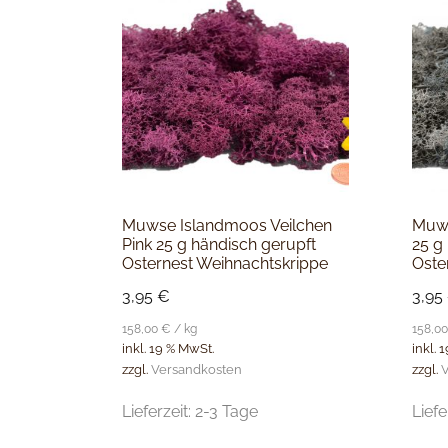
Muwse Islandmoos Veilchen
Muws
Pink 25 g händisch gerupft
25 g
Osternest Weihnachtskrippe
Oste
3,95
€
3,95
158,00
€
/
kg
158,0
inkl. 19 % MwSt.
inkl. 
zzgl.
Versandkosten
zzgl.
V
Lieferzeit:
2-3 Tage
Liefe