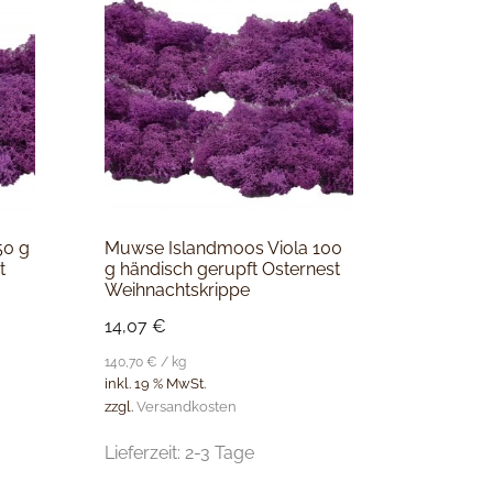
50 g
Muwse Islandmoos Viola 100
t
g händisch gerupft Osternest
Weihnachtskrippe
14,07
€
140,70
€
/
kg
inkl. 19 % MwSt.
zzgl.
Versandkosten
Lieferzeit:
2-3 Tage