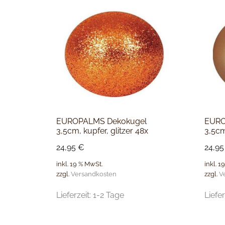
EUROPALMS Dekokugel
EURO
3,5cm, kupfer, glitzer 48x
3,5cm
24,95
€
24,9
inkl. 19 % MwSt.
inkl. 1
zzgl.
Versandkosten
zzgl.
V
Lieferzeit:
1-2 Tage
Liefer