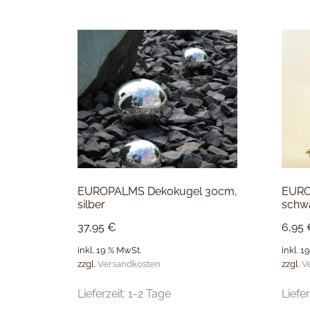
EUROPALMS Dekokugel 30cm,
EURO
silber
schw
37,95
€
6,95
inkl. 19 % MwSt.
inkl. 1
zzgl.
Versandkosten
zzgl.
V
Lieferzeit:
1-2 Tage
Liefer