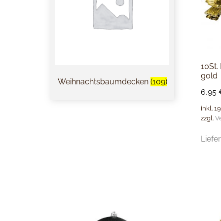
10St.
gold
Weihnachtsbaumdecken
(109)
6,95
inkl. 1
zzgl.
V
Liefer