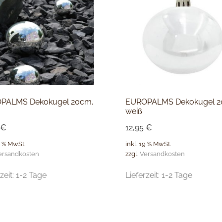
PALMS Dekokugel 20cm,
EUROPALMS Dekokugel 2
weiß
€
12,95
€
9 % MwSt.
inkl. 19 % MwSt.
ersandkosten
zzgl.
Versandkosten
zeit:
1-2 Tage
Lieferzeit:
1-2 Tage