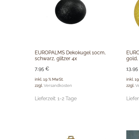
EUROPALMS Dekokugel 10cm,
EURO
schwarz, glitzer 4x
gold, 
7,95
€
13,9
inkl. 19 % MwSt.
inkl. 1
zzgl.
Versandkosten
zzgl.
V
Lieferzeit:
1-2 Tage
Liefer