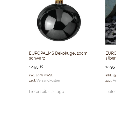
EUROPALMS Dekokugel 20cm,
EURO
schwarz
silber
12,95
€
12,95
inkl. 19 % MwSt.
inkl. 1
zzgl.
Versandkosten
zzgl.
V
Lieferzeit:
1-2 Tage
Liefer