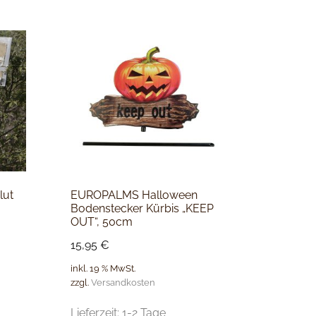
lut
EUROPALMS Halloween
Bodenstecker Kürbis „KEEP
OUT“, 50cm
15,95
€
inkl. 19 % MwSt.
zzgl.
Versandkosten
Lieferzeit:
1-2 Tage