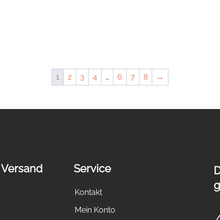
1
2
3
4
…
6
7
8
→
 Versand
Service
D
g
Kontakt
Mein Konto