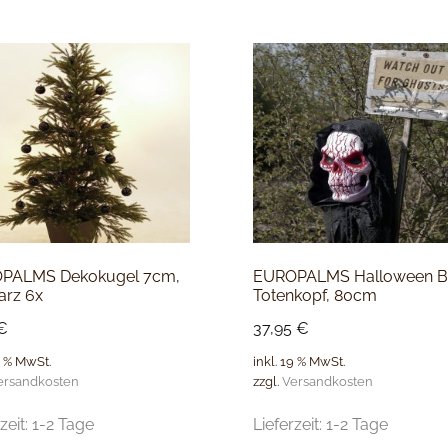
PALMS Dekokugel 7cm,
EUROPALMS Halloween B
arz 6x
Totenkopf, 80cm
€
37,95
€
9 % MwSt.
inkl. 19 % MwSt.
ersandkosten
zzgl.
Versandkosten
zeit:
1-2 Tage
Lieferzeit:
1-2 Tage