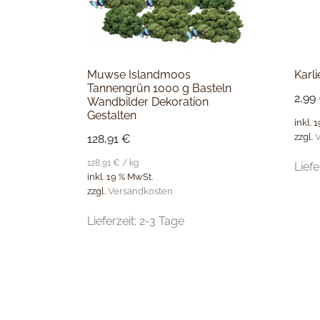
Muwse Islandmoos
Karl
Tannengrün 1000 g Basteln
2,99
Wandbilder Dekoration
Gestalten
inkl. 
zzgl.
V
128,91
€
128,91
€
/
kg
Liefe
inkl. 19 % MwSt.
zzgl.
Versandkosten
Lieferzeit:
2-3 Tage