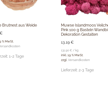
ie Brutnest aus Weide
Muwse Islandmoos Veilch
Pink 100 g Basteln Wandbi
€
Dekoration Gestalten
19 % MwSt.
13,19
€
ersandkosten
131,90
€
/
kg
inkl. 19 % MwSt.
rzeit:
1-2 Tage
zzgl.
Versandkosten
Lieferzeit:
2-3 Tage