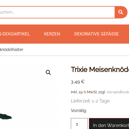
S-DEKOARTIKEL
KERZEN
DEKORATIVE GEFÄSSE
nknödelhalter
Trixie Meisenknöd
3,49
€
inkl. 19 % MwSt.
zzgl.
Versandkost
Lieferzeit:
1-2 Tage
Vorrätig
In den Warenkor