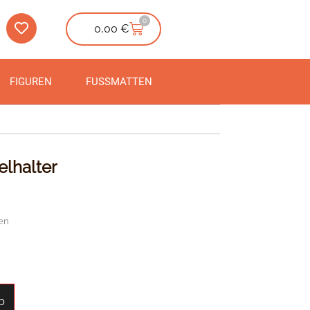
0
0,00
€
FIGUREN
FUSSMATTEN
elhalter
en
b