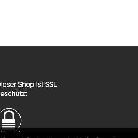
ieser Shop ist SSL
eschützt
rt.
Verwerfen