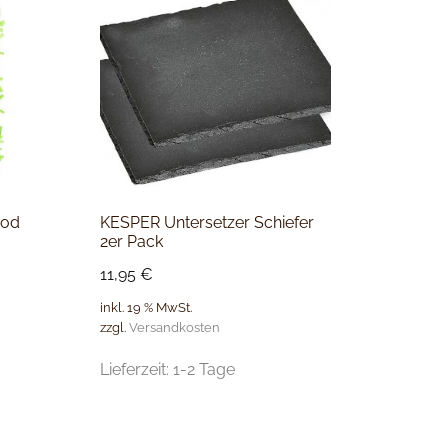
Rod
KESPER Untersetzer Schiefer
2er Pack
11,95
€
inkl. 19 % MwSt.
zzgl.
Versandkosten
Lieferzeit:
1-2 Tage