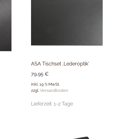
ASA Tischset ‚Lederoptik‘
79,95
€
inkl. 19 % MwSt.
zzgl.
Versandkosten
Lieferzeit:
1-2 Tage