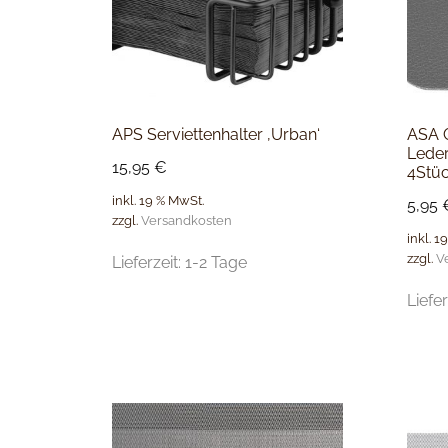
APS Serviettenhalter ‚Urban‘
ASA G
Leder
15,95
€
4Stü
inkl. 19 % MwSt.
5,95
zzgl.
Versandkosten
inkl. 1
zzgl.
V
Lieferzeit:
1-2 Tage
Liefer