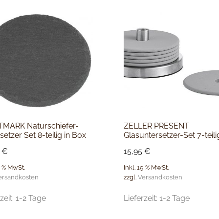
MARK Naturschiefer-
ZELLER PRESENT
setzer Set 8-teilig in Box
Glasuntersetzer-Set 7-teili
5
€
15,95
€
9 % MwSt.
inkl. 19 % MwSt.
ersandkosten
zzgl.
Versandkosten
zeit:
1-2 Tage
Lieferzeit:
1-2 Tage