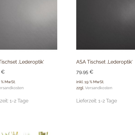
ischset ‚Lederoptik‘
ASA Tischset ‚Lederoptik‘
5
€
79,95
€
9 % MwSt.
inkl. 19 % MwSt.
ersandkosten
zzgl.
Versandkosten
zeit:
1-2 Tage
Lieferzeit:
1-2 Tage