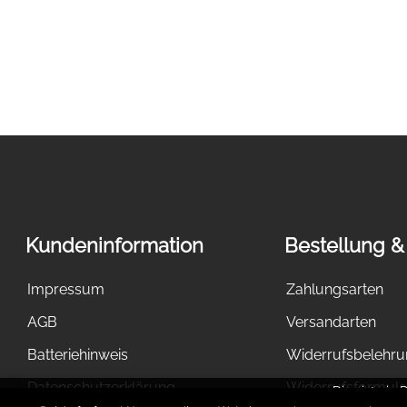
Kundeninformation
Bestellung &
Impressum
Zahlungsarten
AGB
Versandarten
Batteriehinweis
Widerrufsbelehr
Datenschutzerklärung
Widerrufsformula
Dies ist ein