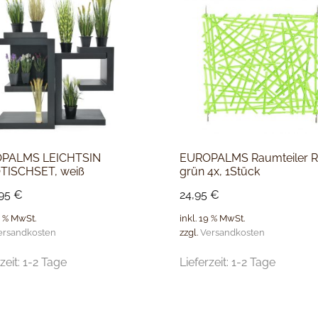
PALMS LEICHTSIN
EUROPALMS Raumteiler 
TISCHSET, weiß
grün 4x, 1Stück
,95
€
24,95
€
9 % MwSt.
inkl. 19 % MwSt.
ersandkosten
zzgl.
Versandkosten
zeit:
1-2 Tage
Lieferzeit:
1-2 Tage