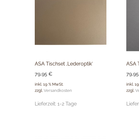
ASA Tischset ‚Lederoptik‘
ASA T
79,95
€
79,9
inkl. 19 % MwSt.
inkl. 1
zzgl.
Versandkosten
zzgl.
V
Lieferzeit:
1-2 Tage
Liefer