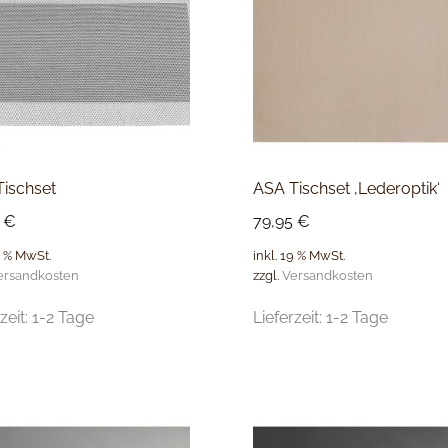
ischset
ASA Tischset ‚Lederoptik‘
5
€
79,95
€
9 % MwSt.
inkl. 19 % MwSt.
ersandkosten
zzgl.
Versandkosten
zeit:
1-2 Tage
Lieferzeit:
1-2 Tage