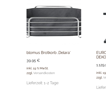
blomus Brotkorb ‚Delara‘
EURO
DEKO
39,95
€
1.129
inkl. 19 % MwSt.
inkl. 1
zzgl.
Versandkosten
zzgl.
V
Lieferzeit:
1-2 Tage
Liefer