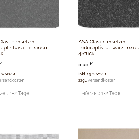
lasuntersetzer
ASA Glasuntersetzer
optik basalt 10x10cm
Lederoptik schwarz 10x1
ck
4Stück
€
5,95
€
9 % MwSt.
inkl. 19 % MwSt.
ersandkosten
zzgl.
Versandkosten
zeit:
1-2 Tage
Lieferzeit:
1-2 Tage