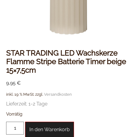
STAR TRADING LED Wachskerze
Flamme Stripe Batterie Timer beige
15×7,5cm
9,95
€
inkl. 19 % MwSt.
zzgl.
Versandkosten
Lieferzeit:
1-2 Tage
Vorrätig
In den Warenkorb