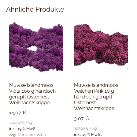
Ähnliche Produkte
Muwse Islandmoos
Muwse Islandmoos
Viola 100 g händisch
Veilchen Pink 10 g
gerupft Osternest
händisch gerupft
Weihnachtskrippe
Osternest
Weihnachtskrippe
14,07
€
3,07
€
140,70
€
/
kg
307,00
€
/
kg
inkl. 19 % MwSt.
inkl. 19 % MwSt.
zzgl.
Versandkosten