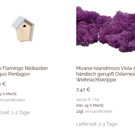
ie Flamingo Nistkasten
Muwse Islandmoos Viola 
quo Pentagon
händisch gerupft Osternes
Weihnachtskrippe
0
€
7,47
€
19 % MwSt.
149,40
€
/
kg
ersandkosten
inkl. 19 % MwSt.
zzgl.
Versandkosten
rzeit:
1-2 Tage
Lieferzeit:
2-3 Tage