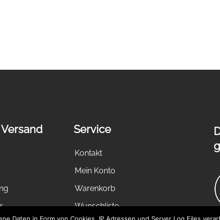
 Versand
Service
D
g
Kontakt
Mein Konto
ung
Warenkorb
r
Wunschliste
e Daten in Form von Cookies, IP Adressen und Server Log Files verarb