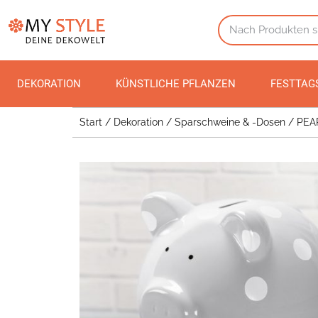
DEKORATION
KÜNSTLICHE PFLANZEN
FESTTAG
Start
/
Dekoration
/
Sparschweine & -Dosen
/ PEAR