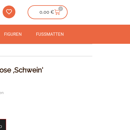
0
0,00
€
FIGUREN
FUSSMATTEN
se ‚Schwein‘
en
b