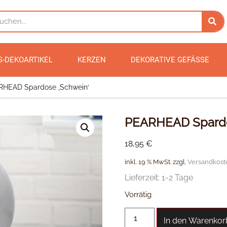
S-DEKOARTIKEL
KERZEN
DEKORATIVE GEFÄSSE
HEAD Spardose ‚Schwein‘
PEARHEAD Spardo
18,95
€
inkl. 19 % MwSt.
zzgl.
Versandkost
Lieferzeit:
1-2 Tage
Vorrätig
In den Warenkor