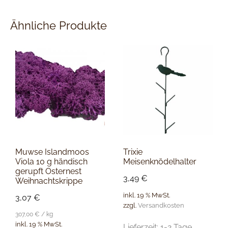
Ähnliche Produkte
Muwse Islandmoos
Trixie
Viola 10 g händisch
Meisenknödelhalter
gerupft Osternest
3,49
€
Weihnachtskrippe
inkl. 19 % MwSt.
3,07
€
zzgl.
Versandkosten
307,00
€
/
kg
inkl. 19 % MwSt.
Lieferzeit:
1-2 Tage