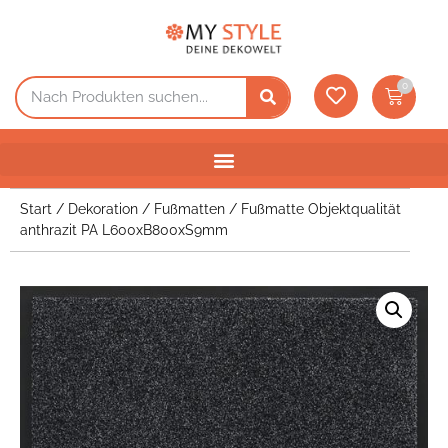
0
Start
/
Dekoration
/
Fußmatten
/ Fußmatte Objektqualität
anthrazit PA L600xB800xS9mm