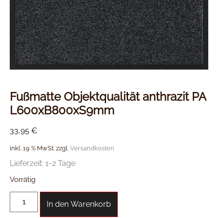
Fußmatte Objektqualität anthrazit PA
L600xB800xS9mm
33,95
€
inkl. 19 % MwSt.
zzgl.
Versandkosten
Lieferzeit:
1-2 Tage
Vorrätig
In den Warenkorb