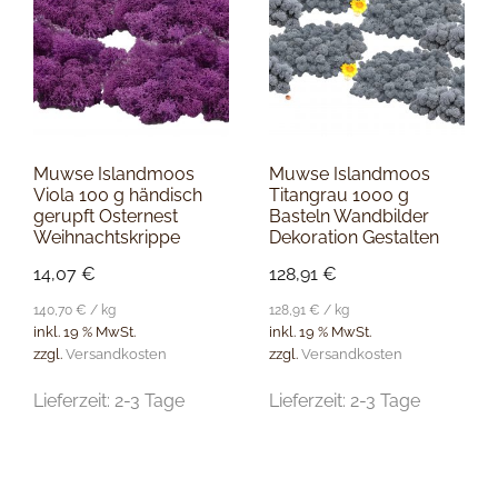
Muwse Islandmoos
Muwse Islandmoos
Viola 100 g händisch
Titangrau 1000 g
gerupft Osternest
Basteln Wandbilder
Weihnachtskrippe
Dekoration Gestalten
14,07
€
128,91
€
140,70
€
/
kg
128,91
€
/
kg
inkl. 19 % MwSt.
inkl. 19 % MwSt.
zzgl.
Versandkosten
zzgl.
Versandkosten
Lieferzeit:
2-3 Tage
Lieferzeit:
2-3 Tage