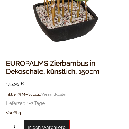
EUROPALMS Zierbambus in
Dekoschale, künstlich, 150cm
175,95
€
inkl. 19 % MwSt.
zzgl.
Versandkosten
Lieferzeit:
1-2 Tage
Vorrätig
In den Warenkorb