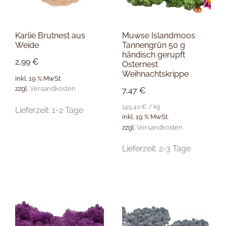
Karlie Brutnest aus
Muwse Islandmoos
Weide
Tannengrün 50 g
händisch gerupft
2,99
€
Osternest
Weihnachtskrippe
inkl. 19 % MwSt.
zzgl.
Versandkosten
7,47
€
149,40
€
/
kg
Lieferzeit:
1-2 Tage
inkl. 19 % MwSt.
zzgl.
Versandkosten
Lieferzeit:
2-3 Tage