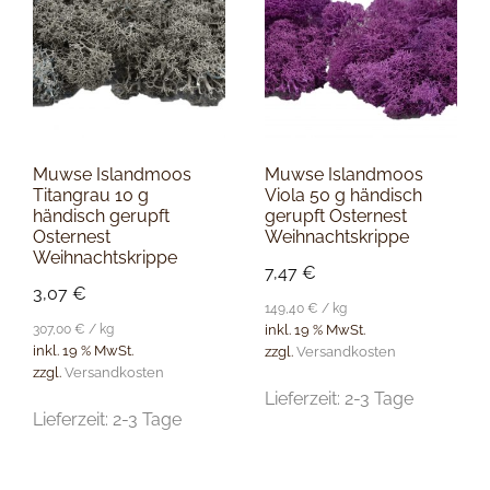
Muwse Islandmoos
Muwse Islandmoos
Titangrau 10 g
Viola 50 g händisch
händisch gerupft
gerupft Osternest
Osternest
Weihnachtskrippe
Weihnachtskrippe
7,47
€
3,07
€
149,40
€
/
kg
307,00
€
/
kg
inkl. 19 % MwSt.
inkl. 19 % MwSt.
zzgl.
Versandkosten
zzgl.
Versandkosten
Lieferzeit:
2-3 Tage
Lieferzeit:
2-3 Tage