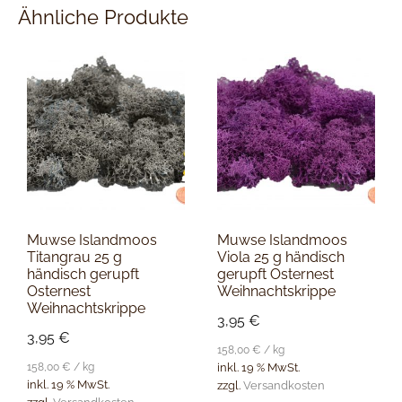
Ähnliche Produkte
Muwse Islandmoos
Muwse Islandmoos
Titangrau 25 g
Viola 25 g händisch
händisch gerupft
gerupft Osternest
Osternest
Weihnachtskrippe
Weihnachtskrippe
3,95
€
3,95
€
158,00
€
/
kg
158,00
€
/
kg
inkl. 19 % MwSt.
inkl. 19 % MwSt.
zzgl.
Versandkosten