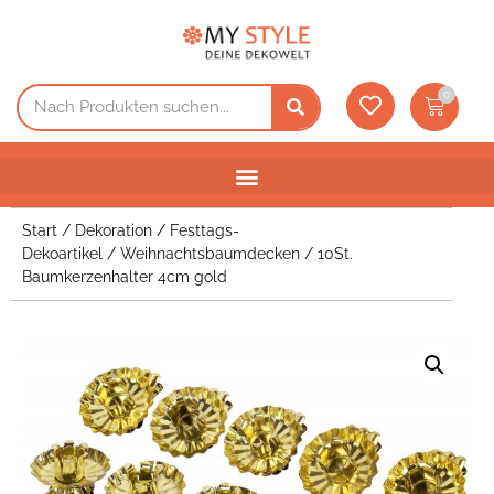
0
Start
/
Dekoration
/
Festtags-
Dekoartikel
/
Weihnachtsbaumdecken
/ 10St.
Baumkerzenhalter 4cm gold