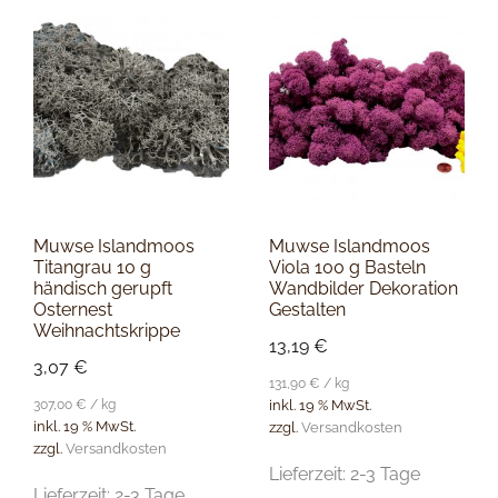
Muwse Islandmoos
Muwse Islandmoos
Titangrau 10 g
Viola 100 g Basteln
händisch gerupft
Wandbilder Dekoration
Osternest
Gestalten
Weihnachtskrippe
13,19
€
3,07
€
131,90
€
/
kg
307,00
€
/
kg
inkl. 19 % MwSt.
inkl. 19 % MwSt.
zzgl.
Versandkosten
zzgl.
Versandkosten
Lieferzeit:
2-3 Tage
Lieferzeit:
2-3 Tage