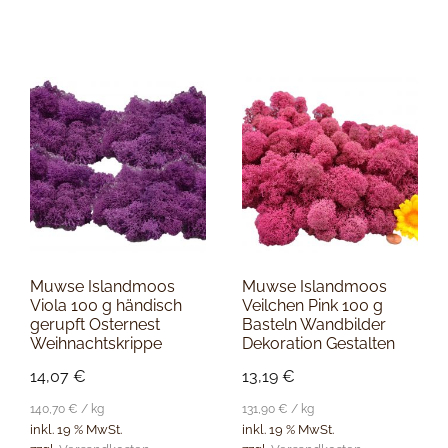
Muwse Islandmoos
Muwse Islandmoos
Viola 100 g händisch
Veilchen Pink 100 g
gerupft Osternest
Basteln Wandbilder
Weihnachtskrippe
Dekoration Gestalten
14,07
€
13,19
€
140,70
€
/
kg
131,90
€
/
kg
inkl. 19 % MwSt.
inkl. 19 % MwSt.