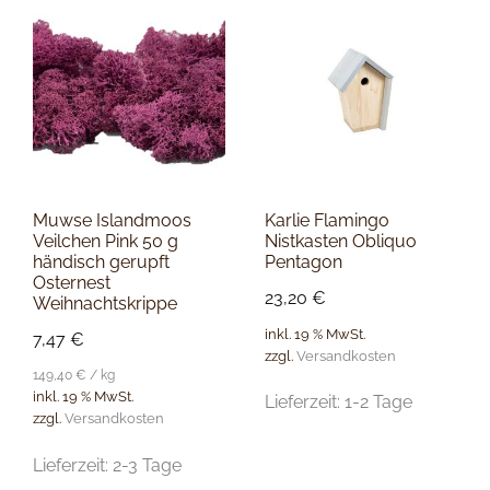
Muwse Islandmoos
Karlie Flamingo
Veilchen Pink 50 g
Nistkasten Obliquo
händisch gerupft
Pentagon
Osternest
23,20
€
Weihnachtskrippe
inkl. 19 % MwSt.
7,47
€
zzgl.
Versandkosten
149,40
€
/
kg
inkl. 19 % MwSt.
Lieferzeit:
1-2 Tage
zzgl.
Versandkosten
Lieferzeit:
2-3 Tage