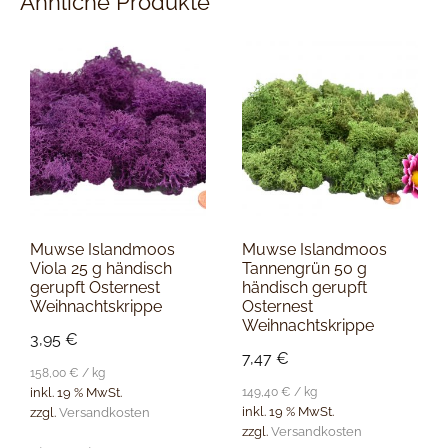
Ähnliche Produkte
Muwse Islandmoos
Muwse Islandmoos
Viola 25 g händisch
Tannengrün 50 g
gerupft Osternest
händisch gerupft
Weihnachtskrippe
Osternest
Weihnachtskrippe
3,95
€
7,47
€
158,00
€
/
kg
149,40
€
/
kg
inkl. 19 % MwSt.
inkl. 19 % MwSt.
zzgl.
Versandkosten
zzgl.
Versandkosten