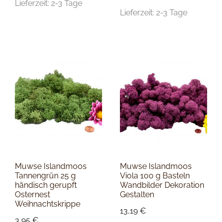
Lieferzeit:
2-3 Tage
Lieferzeit:
2-3 Tage
Muwse Islandmoos
Muwse Islandmoos
Tannengrün 25 g
Viola 100 g Basteln
händisch gerupft
Wandbilder Dekoration
Osternest
Gestalten
Weihnachtskrippe
13,19
€
3,95
€