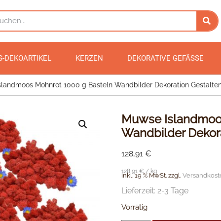
S-DEKOARTIKEL
KERZEN
DEKORATIVE GEFÄSSE
landmoos Mohnrot 1000 g Basteln Wandbilder Dekoration Gestalte
Muwse Islandmoos
Wandbilder Dekora
128,91
€
128,91
€
/
kg
inkl. 19 % MwSt.
zzgl.
Versandkost
Lieferzeit:
2-3 Tage
Vorrätig