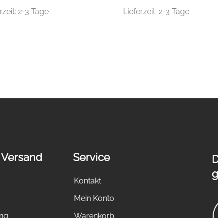
rzeit:
2-3 Tage
Lieferzeit:
2-3 Tage
 Versand
Service
D
g
Kontakt
Mein Konto
ung
Warenkorb