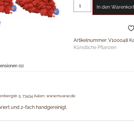
In den Warenkor
Artikelnummer:
V100048
K
Künstliche Pflanzen
ensionen (0)
enbergstr. 5, 73434 Aalen, www.muwse.de
iert und 2-fach handgereinigt.