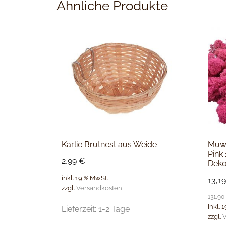
Ähnliche Produkte
Karlie Brutnest aus Weide
Muws
Pink
2,99
€
Deko
inkl. 19 % MwSt.
13,1
zzgl.
Versandkosten
131,90
inkl. 
Lieferzeit:
1-2 Tage
zzgl.
V