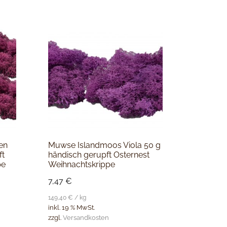
en
Muwse Islandmoos Viola 50 g
ft
händisch gerupft Osternest
pe
Weihnachtskrippe
7,47
€
149,40
€
/
kg
inkl. 19 % MwSt.
zzgl.
Versandkosten