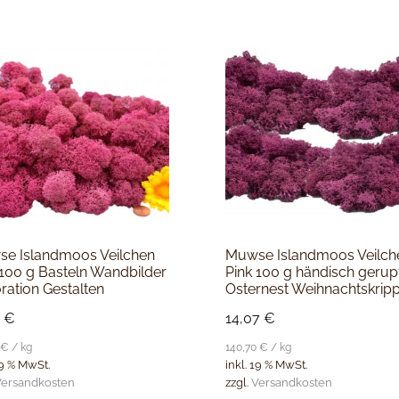
e Islandmoos Veilchen
Muwse Islandmoos Veilch
 100 g Basteln Wandbilder
Pink 100 g händisch gerup
ration Gestalten
Osternest Weihnachtskrip
9
€
14,07
€
€
/
kg
140,70
€
/
kg
19 % MwSt.
inkl. 19 % MwSt.
ersandkosten
zzgl.
Versandkosten