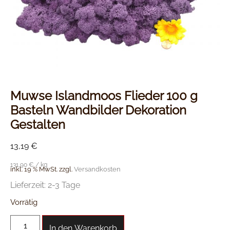
Muwse Islandmoos Flieder 100 g
Basteln Wandbilder Dekoration
Gestalten
13,19
€
131,90
€
/
kg
inkl. 19 % MwSt.
zzgl.
Versandkosten
Lieferzeit:
2-3 Tage
Vorrätig
In den Warenkorb