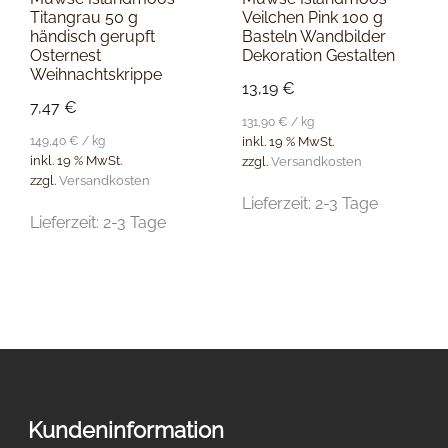
Titangrau 50 g
Veilchen Pink 100 g
händisch gerupft
Basteln Wandbilder
Osternest
Dekoration Gestalten
Weihnachtskrippe
13,19
€
7,47
€
131,90
€
/
kg
149,40
€
/
kg
inkl. 19 % MwSt.
inkl. 19 % MwSt.
zzgl.
Versandkosten
zzgl.
Versandkosten
Lieferzeit:
2-3 Tage
Lieferzeit:
2-3 Tage
Kundeninformation