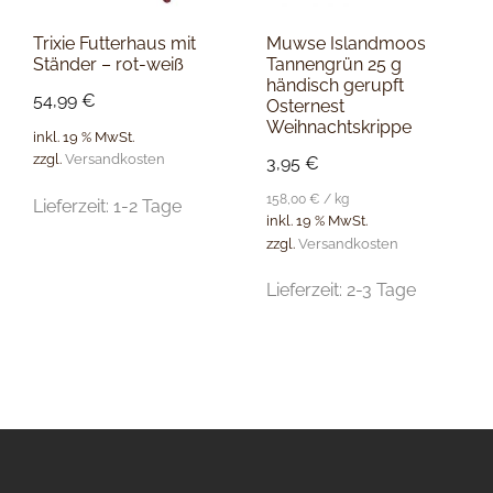
Trixie Futterhaus mit
Muwse Islandmoos
Ständer – rot-weiß
Tannengrün 25 g
händisch gerupft
54,99
€
Osternest
Weihnachtskrippe
inkl. 19 % MwSt.
zzgl.
Versandkosten
3,95
€
158,00
€
/
kg
Lieferzeit:
1-2 Tage
inkl. 19 % MwSt.
zzgl.
Versandkosten
Lieferzeit:
2-3 Tage