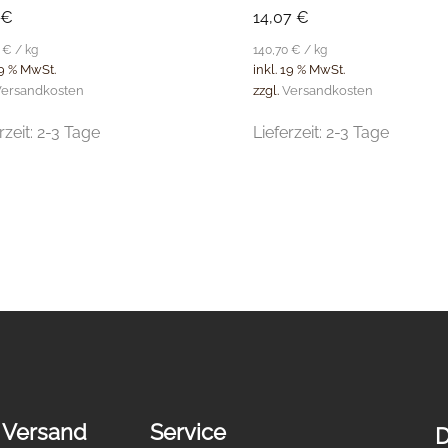
€
14,07
€
0
€
/
kg
140,70
€
/
kg
19 % MwSt.
inkl. 19 % MwSt.
ersandkosten
zzgl.
Versandkosten
rzeit:
2-3 Tage
Lieferzeit:
2-3 Tage
 Versand
Service
D