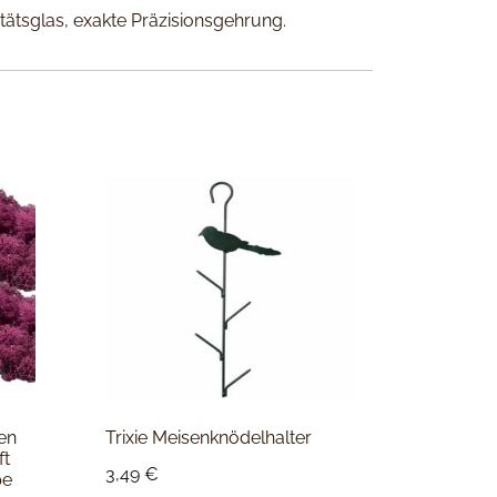
ätsglas, exakte Präzisionsgehrung.
en
Trixie Meisenknödelhalter
ft
3,49
€
pe