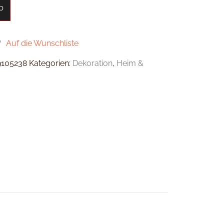
b
Auf die Wunschliste
9105238
Kategorien:
Dekoration
,
Heim &