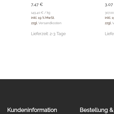
7,47
€
3,07
149,40
€
/
kg
307,0
inkl. 19 % MwSt.
inkl. 
zzgl.
Versandkosten
zzgl.
V
Lieferzeit:
2-3 Tage
Liefe
Kundeninformation
Bestellung &