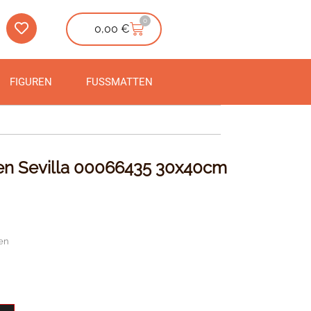
0
0,00
€
FIGUREN
FUSSMATTEN
n Sevilla 00066435 30x40cm
en