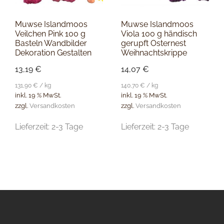
Muwse Islandmoos
Muwse Islandmoos
Veilchen Pink 100 g
Viola 100 g händisch
Basteln Wandbilder
gerupft Osternest
Dekoration Gestalten
Weihnachtskrippe
13,19
€
14,07
€
131,90
€
/
kg
140,70
€
/
kg
inkl. 19 % MwSt.
inkl. 19 % MwSt.
zzgl.
Versandkosten
zzgl.
Versandkosten
Lieferzeit:
2-3 Tage
Lieferzeit:
2-3 Tage