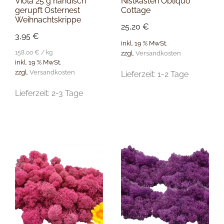
Viola 25 g händisch
Nistkasten Obliquo
gerupft Osternest
Cottage
Weihnachtskrippe
25,20
€
3,95
€
inkl. 19 % MwSt.
158,00
€
/
kg
zzgl.
Versandkosten
inkl. 19 % MwSt.
zzgl.
Versandkosten
Lieferzeit:
1-2 Tage
Lieferzeit:
2-3 Tage