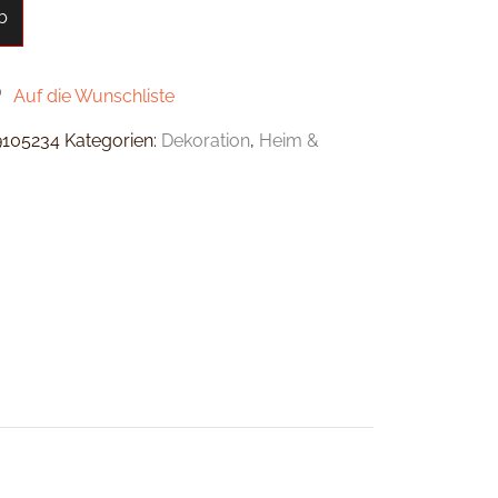
b
Auf die Wunschliste
9105234
Kategorien:
Dekoration
,
Heim &