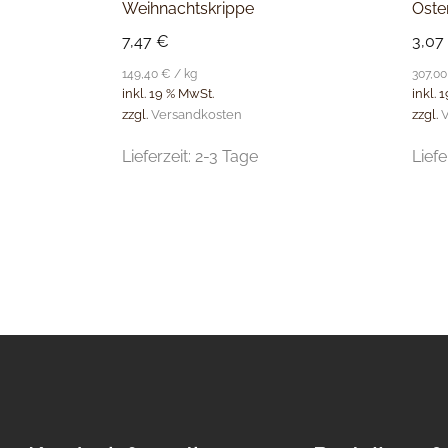
Weihnachtskrippe
Oste
7,47
€
3,07
149,40
€
/
kg
307,0
inkl. 19 % MwSt.
inkl. 
zzgl.
Versandkosten
zzgl.
V
Lieferzeit:
2-3 Tage
Liefe