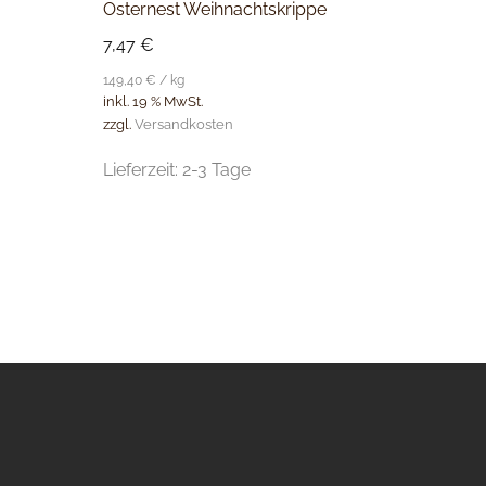
Osternest Weihnachtskrippe
7,47
€
149,40
€
/
kg
inkl. 19 % MwSt.
zzgl.
Versandkosten
Lieferzeit:
2-3 Tage