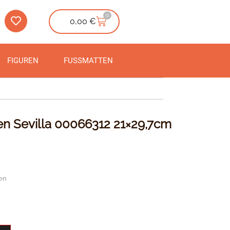
0
0,00
€
FIGUREN
FUSSMATTEN
n Sevilla 00066312 21×29,7cm
en