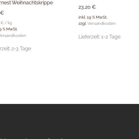
rnest Weihnachtskrippe
23,20
€
€
inkl. 19 % MwSt.
0
€
/
kg
zzgl.
Versandkosten
19 % MwSt.
ersandkosten
Lieferzeit:
1-2 Tage
rzeit:
2-3 Tage