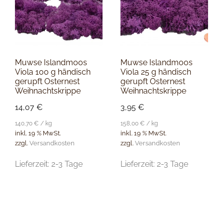
Muwse Islandmoos
Muwse Islandmoos
Viola 100 g händisch
Viola 25 g händisch
gerupft Osternest
gerupft Osternest
Weihnachtskrippe
Weihnachtskrippe
14,07
€
3,95
€
140,70
€
/
kg
158,00
€
/
kg
inkl. 19 % MwSt.
inkl. 19 % MwSt.
zzgl.
Versandkosten
zzgl.
Versandkosten
Lieferzeit:
2-3 Tage
Lieferzeit:
2-3 Tage