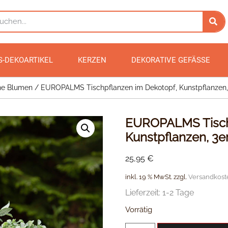
S-DEKOARTIKEL
KERZEN
DEKORATIVE GEFÄSSE
he Blumen
/ EUROPALMS Tischpflanzen im Dekotopf, Kunstpflanzen,
EUROPALMS Tischp
Kunstpflanzen, 3e
25,95
€
inkl. 19 % MwSt.
zzgl.
Versandkost
Lieferzeit:
1-2 Tage
Vorrätig