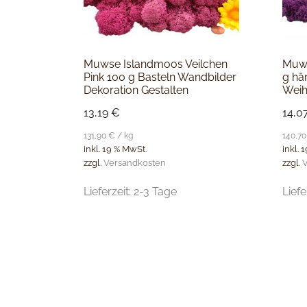
Muwse Islandmoos Veilchen
Muws
Pink 100 g Basteln Wandbilder
g hä
Dekoration Gestalten
Weih
13,19
€
14,0
131,90
€
/
kg
140,7
inkl. 19 % MwSt.
inkl. 
zzgl.
Versandkosten
zzgl.
V
Lieferzeit:
2-3 Tage
Liefe