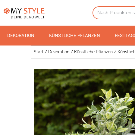
DEKORATION
KÜNSTLICHE PFLANZEN
FESTTAG
Start
/
Dekoration
/
Künstliche Pflanzen
/
Künstlic