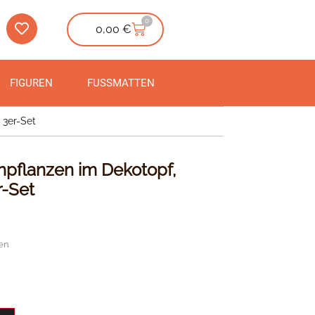
0
0,00
€
FIGUREN
FUSSMATTEN
 3er-Set
flanzen im Dekotopf,
r-Set
en