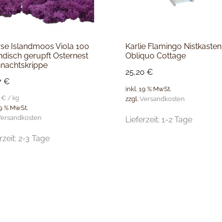
e Islandmoos Viola 100
Karlie Flamingo Nistkasten
ndisch gerupft Osternest
Obliquo Cottage
nachtskrippe
25,20
€
7
€
inkl. 19 % MwSt.
0
€
/
kg
zzgl.
Versandkosten
19 % MwSt.
ersandkosten
Lieferzeit:
1-2 Tage
rzeit:
2-3 Tage