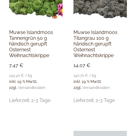
Muwse Islandmoos
Muwse Islandmoos
Tannengrün 50 g
Titangrau 100 g
händisch gerupft
händisch gerupft
Osternest
Osternest
Weihnachtskrippe
Weihnachtskrippe
7,47
€
14,07
€
149,40
€
/
kg
140,70
€
/
kg
inkl. 19 % MwSt.
inkl. 19 % MwSt.
zzgl.
Versandkosten
zzgl.
Versandkosten
Lieferzeit:
2-3 Tage
Lieferzeit:
2-3 Tage