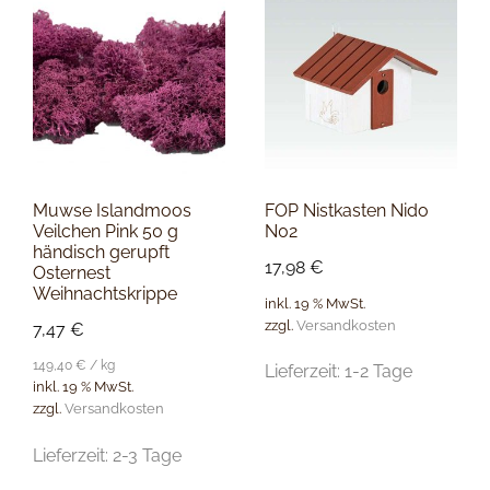
Muwse Islandmoos
FOP Nistkasten Nido
Veilchen Pink 50 g
N02
händisch gerupft
17,98
€
Osternest
Weihnachtskrippe
inkl. 19 % MwSt.
zzgl.
Versandkosten
7,47
€
149,40
€
/
kg
Lieferzeit:
1-2 Tage
inkl. 19 % MwSt.
zzgl.
Versandkosten
Lieferzeit:
2-3 Tage