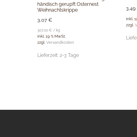
händisch gerupft Osternest
3,49
Weihnachtskrippe
inkl. 
3,07
€
zzgl.
V
307,00
€
/
kg
inkl. 19 % MwSt.
Liefe
zzgl.
Versandkosten
Lieferzeit:
2-3 Tage