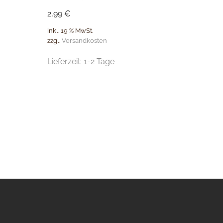
2,99
€
inkl. 19 % MwSt.
zzgl.
Versandkosten
Lieferzeit:
1-2 Tage