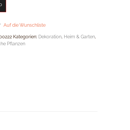
b
Auf die Wunschliste
00222
Kategorien:
Dekoration
,
Heim & Garten
,
che Pflanzen