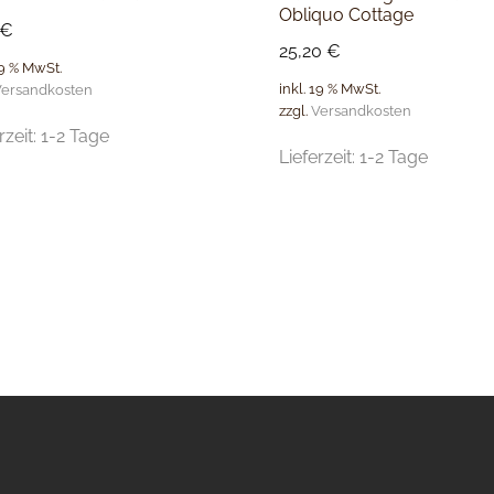
Obliquo Cottage
€
25,20
€
19 % MwSt.
inkl. 19 % MwSt.
ersandkosten
zzgl.
Versandkosten
rzeit:
1-2 Tage
Lieferzeit:
1-2 Tage