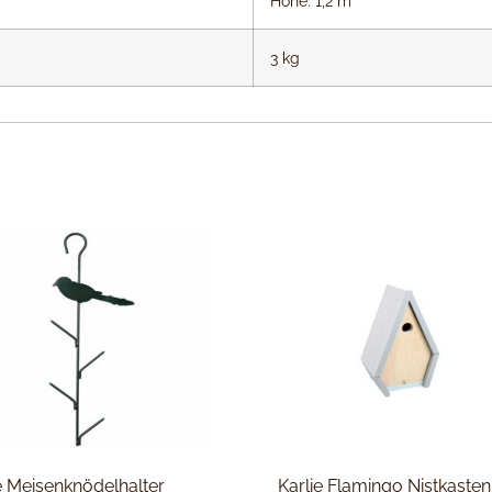
Höhe: 1,2 m
3 kg
ie Meisenknödelhalter
Karlie Flamingo Nistkasten