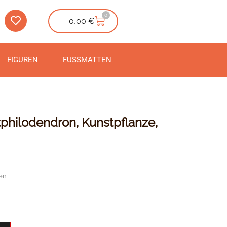
0
0,00
€
FIGUREN
FUSSMATTEN
hilodendron, Kunstpflanze,
en