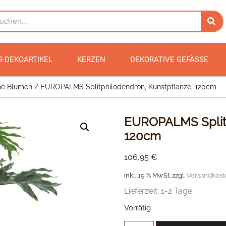
S-DEKOARTIKEL
KERZEN
DEKORATIVE GEFÄSSE
he Blumen
/ EUROPALMS Splitphilodendron, Kunstpflanze, 120cm
EUROPALMS Splitp
120cm
106,95
€
inkl. 19 % MwSt.
zzgl.
Versandkost
Lieferzeit:
1-2 Tage
Vorrätig