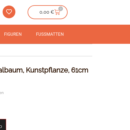
0
0,00
€
FIGUREN
FUSSMATTEN
lbaum, Kunstpflanze, 61cm
en
b