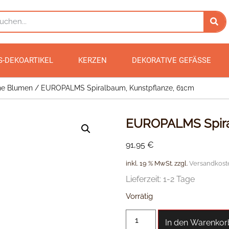
S-DEKOARTIKEL
KERZEN
DEKORATIVE GEFÄSSE
he Blumen
/ EUROPALMS Spiralbaum, Kunstpflanze, 61cm
EUROPALMS Spira
91,95
€
inkl. 19 % MwSt.
zzgl.
Versandkost
Lieferzeit:
1-2 Tage
Vorrätig
In den Warenkor