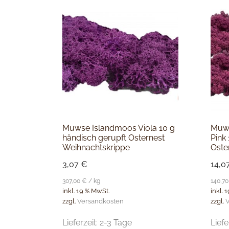
Muwse Islandmoos Viola 10 g
Muws
händisch gerupft Osternest
Pink
Weihnachtskrippe
Oste
3,07
€
14,0
307,00
€
/
kg
140,7
inkl. 19 % MwSt.
inkl. 
zzgl.
Versandkosten
zzgl.
V
Lieferzeit:
2-3 Tage
Liefe