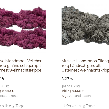
e Islandmoos Veilchen
Muwse Islandmoos Titang
 100 g händisch gerupft
10 g händisch gerupft
rnest Weihnachtskrippe
Osternest Weihnachtskrip
7
€
3,07
€
0
€
/
kg
307,00
€
/
kg
19 % MwSt.
inkl. 19 % MwSt.
ersandkosten
zzgl.
Versandkosten
rzeit:
2-3 Tage
Lieferzeit:
2-3 Tage