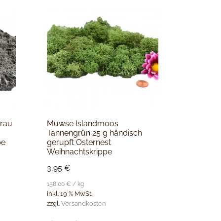
rau
Muwse Islandmoos
Tannengrün 25 g händisch
pe
gerupft Osternest
Weihnachtskrippe
3,95
€
158,00
€
/
kg
inkl. 19 % MwSt.
zzgl.
Versandkosten