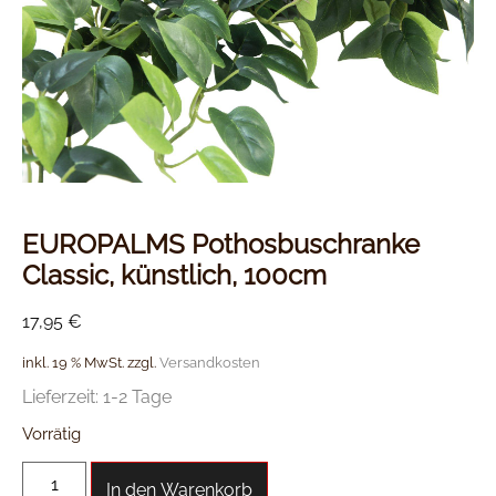
EUROPALMS Pothosbuschranke
Classic, künstlich, 100cm
17,95
€
inkl. 19 % MwSt.
zzgl.
Versandkosten
Lieferzeit:
1-2 Tage
Vorrätig
In den Warenkorb