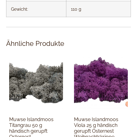
Gewicht:
110 g
Ähnliche Produkte
Muwse Islandmoos
Muwse Islandmoos
Titangrau 50 g
Viola 25 g händisch
händisch gerupft
gerupft Osternest
Osternest
Weihnachtskrippe