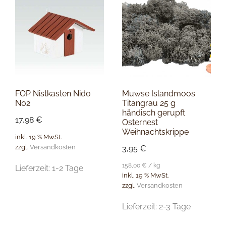
FOP Nistkasten Nido
Muwse Islandmoos
N02
Titangrau 25 g
händisch gerupft
17,98
€
Osternest
Weihnachtskrippe
inkl. 19 % MwSt.
zzgl.
Versandkosten
3,95
€
158,00
€
/
kg
Lieferzeit:
1-2 Tage
inkl. 19 % MwSt.
zzgl.
Versandkosten
Lieferzeit:
2-3 Tage