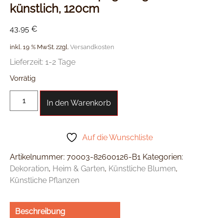
künstlich, 120cm
43,95
€
inkl. 19 % MwSt.
zzgl.
Versandkosten
Lieferzeit:
1-2 Tage
Vorrätig
In den Warenkorb
Auf die Wunschliste
Artikelnummer:
70003-82600126-B1
Kategorien:
Dekoration
,
Heim & Garten
,
Künstliche Blumen
,
Künstliche Pflanzen
Beschreibung