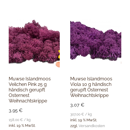
Muwse Islandmoos
Muwse Islandmoos
Veilchen Pink 25 g
Viola 10 g händisch
händisch gerupft
gerupft Osternest
Osternest
Weihnachtskrippe
Weihnachtskrippe
3,07
€
3,95
€
307,00
€
/
kg
158,00
€
/
kg
inkl. 19 % MwSt.
inkl. 19 % MwSt.
zzgl.
Versandkosten