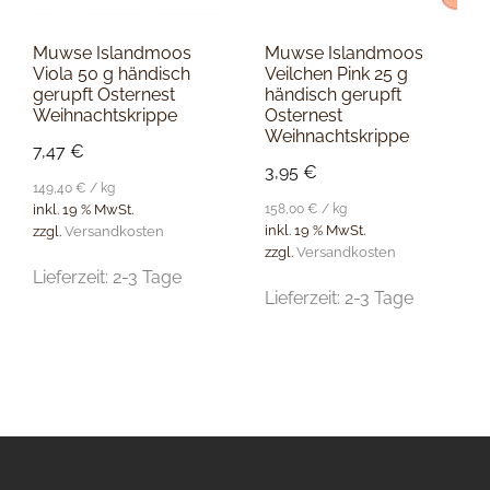
Muwse Islandmoos
Muwse Islandmoos
Viola 50 g händisch
Veilchen Pink 25 g
gerupft Osternest
händisch gerupft
Weihnachtskrippe
Osternest
Weihnachtskrippe
7,47
€
3,95
€
149,40
€
/
kg
158,00
€
/
kg
inkl. 19 % MwSt.
inkl. 19 % MwSt.
zzgl.
Versandkosten
zzgl.
Versandkosten
Lieferzeit:
2-3 Tage
Lieferzeit:
2-3 Tage