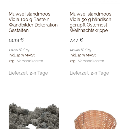
Muwse Islandmoos
Muwse Islandmoos
Viola 100 g Basteln
Viola 50 g händisch
Wandbilder Dekoration
gerupft Osternest
Gestalten
Weihnachtskrippe
13,19
€
7,47
€
131,90
€
/
kg
149,40
€
/
kg
inkl. 19 % MwSt.
inkl. 19 % MwSt.
zzgl.
Versandkosten
zzgl.
Versandkosten
Lieferzeit:
2-3 Tage
Lieferzeit:
2-3 Tage