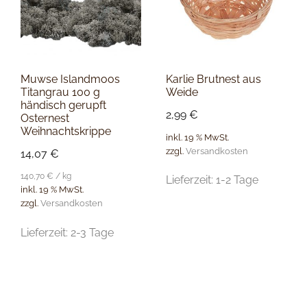
Muwse Islandmoos
Karlie Brutnest aus
Titangrau 100 g
Weide
händisch gerupft
2,99
€
Osternest
Weihnachtskrippe
inkl. 19 % MwSt.
zzgl.
Versandkosten
14,07
€
140,70
€
/
kg
Lieferzeit:
1-2 Tage
inkl. 19 % MwSt.
zzgl.
Versandkosten
Lieferzeit:
2-3 Tage