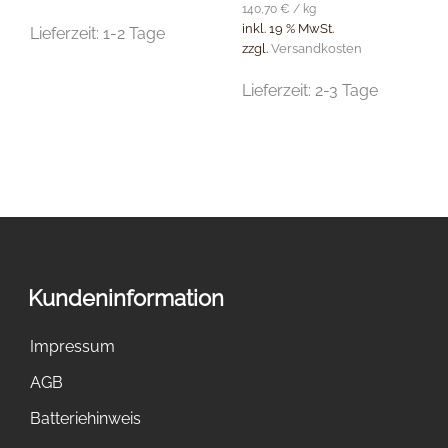
140,70
€
/
kg
inkl. 19 % MwSt.
Lieferzeit:
1-2 Tage
zzgl.
Versandkosten
Lieferzeit:
2-3 Tage
Kundeninformation
Impressum
AGB
Batteriehinweis