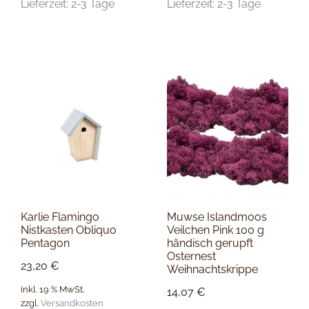
Lieferzeit:
2-3 Tage
Lieferzeit:
2-3 Tage
Karlie Flamingo
Muwse Islandmoos
Nistkasten Obliquo
Veilchen Pink 100 g
Pentagon
händisch gerupft
Osternest
23,20
€
Weihnachtskrippe
inkl. 19 % MwSt.
14,07
€
zzgl.
Versandkosten