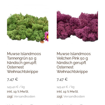
Muwse Islandmoos
Muwse Islandmoos
Tannengrün 50 g
Veilchen Pink 50 g
händisch gerupft
händisch gerupft
Osternest
Osternest
Weihnachtskrippe
Weihnachtskrippe
7,47
€
7,47
€
149,40
€
/
kg
149,40
€
/
kg
inkl. 19 % MwSt.
inkl. 19 % MwSt.
zzgl.
Versandkosten
zzgl.
Versandkosten