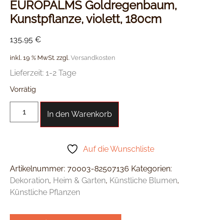
EUROPALMS Goldregenbaum,
Kunstpflanze, violett, 180cm
135,95
€
inkl. 19 % MwSt.
zzgl.
Versandkosten
Lieferzeit:
1-2 Tage
Vorrätig
In den Warenkorb
Auf die Wunschliste
Artikelnummer:
70003-82507136
Kategorien:
Dekoration
,
Heim & Garten
,
Künstliche Blumen
,
Künstliche Pflanzen