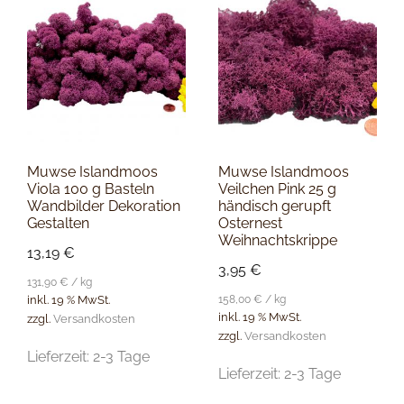
Muwse Islandmoos
Muwse Islandmoos
Viola 100 g Basteln
Veilchen Pink 25 g
Wandbilder Dekoration
händisch gerupft
Gestalten
Osternest
Weihnachtskrippe
13,19
€
3,95
€
131,90
€
/
kg
158,00
€
/
kg
inkl. 19 % MwSt.
inkl. 19 % MwSt.
zzgl.
Versandkosten
zzgl.
Versandkosten
Lieferzeit:
2-3 Tage
Lieferzeit:
2-3 Tage