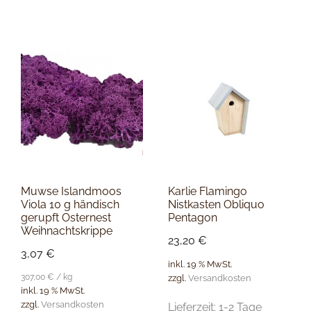
Muwse Islandmoos
Karlie Flamingo
Viola 10 g händisch
Nistkasten Obliquo
gerupft Osternest
Pentagon
Weihnachtskrippe
23,20
€
3,07
€
inkl. 19 % MwSt.
307,00
€
/
kg
zzgl.
Versandkosten
inkl. 19 % MwSt.
zzgl.
Versandkosten
Lieferzeit:
1-2 Tage