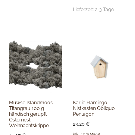
Lieferzeit:
2-3 Tage
Muwse Islandmoos
Karlie Flamingo
Titangrau 100 g
Nistkasten Obliquo
händisch gerupft
Pentagon
Osternest
23,20
€
Weihnachtskrippe
inkl. 19 % MwSt.