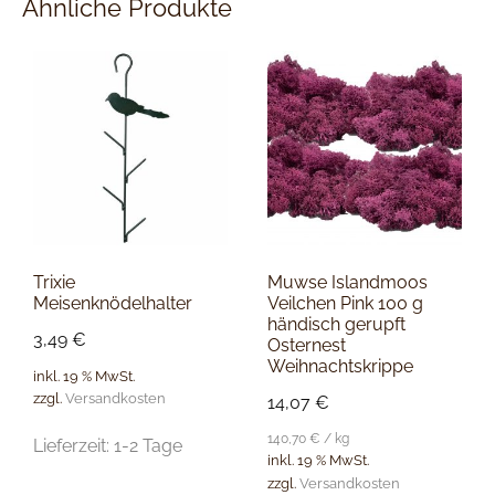
Ähnliche Produkte
Trixie
Muwse Islandmoos
Meisenknödelhalter
Veilchen Pink 100 g
händisch gerupft
3,49
€
Osternest
Weihnachtskrippe
inkl. 19 % MwSt.
zzgl.
Versandkosten
14,07
€
140,70
€
/
kg
Lieferzeit:
1-2 Tage
inkl. 19 % MwSt.
zzgl.
Versandkosten