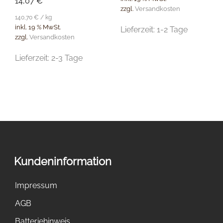
14,07
€
zzgl.
Versandkosten
140,70
€
/
kg
inkl. 19 % MwSt.
Lieferzeit:
1-2 Tage
zzgl.
Versandkosten
Lieferzeit:
2-3 Tage
Kundeninformation
Impressum
AGB
Batteriehinweis