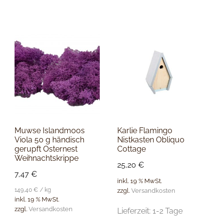
Muwse Islandmoos
Karlie Flamingo
Viola 50 g händisch
Nistkasten Obliquo
gerupft Osternest
Cottage
Weihnachtskrippe
25,20
€
7,47
€
inkl. 19 % MwSt.
149,40
€
/
kg
zzgl.
Versandkosten
inkl. 19 % MwSt.
zzgl.
Versandkosten
Lieferzeit:
1-2 Tage