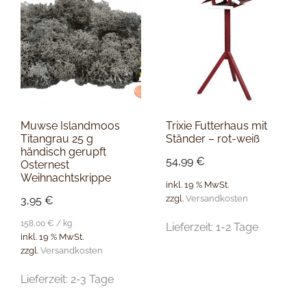
Muwse Islandmoos
Trixie Futterhaus mit
Titangrau 25 g
Ständer – rot-weiß
händisch gerupft
54,99
€
Osternest
Weihnachtskrippe
inkl. 19 % MwSt.
zzgl.
Versandkosten
3,95
€
158,00
€
/
kg
Lieferzeit:
1-2 Tage
inkl. 19 % MwSt.
zzgl.
Versandkosten
Lieferzeit:
2-3 Tage