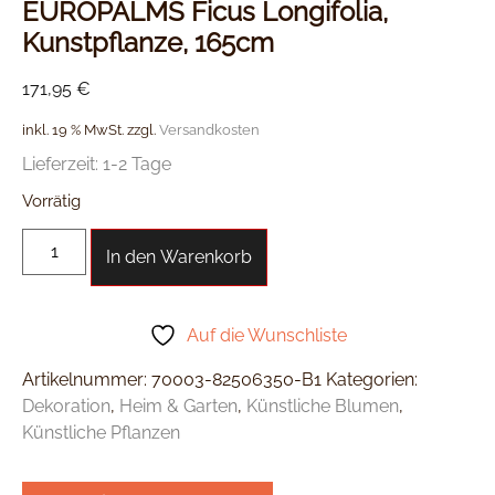
EUROPALMS Ficus Longifolia,
Kunstpflanze, 165cm
171,95
€
inkl. 19 % MwSt.
zzgl.
Versandkosten
Lieferzeit:
1-2 Tage
Vorrätig
In den Warenkorb
Auf die Wunschliste
Artikelnummer:
70003-82506350-B1
Kategorien:
Dekoration
,
Heim & Garten
,
Künstliche Blumen
,
Künstliche Pflanzen