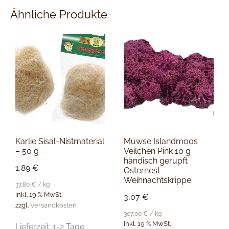
Ähnliche Produkte
Karlie Sisal-Nistmaterial
Muwse Islandmoos
– 50 g
Veilchen Pink 10 g
händisch gerupft
1,89
€
Osternest
Weihnachtskrippe
37,80
€
/
kg
inkl. 19 % MwSt.
3,07
€
zzgl.
Versandkosten
307,00
€
/
kg
inkl. 19 % MwSt.
Lieferzeit:
1-2 Tage