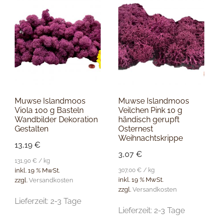
Muwse Islandmoos
Muwse Islandmoos
Viola 100 g Basteln
Veilchen Pink 10 g
Wandbilder Dekoration
händisch gerupft
Gestalten
Osternest
Weihnachtskrippe
13,19
€
3,07
€
131,90
€
/
kg
307,00
€
/
kg
inkl. 19 % MwSt.
inkl. 19 % MwSt.
zzgl.
Versandkosten
zzgl.
Versandkosten
Lieferzeit:
2-3 Tage
Lieferzeit:
2-3 Tage