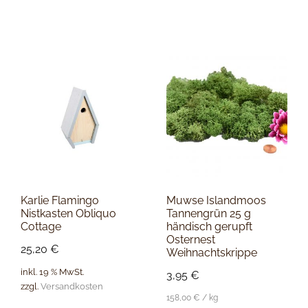
Karlie Flamingo
Muwse Islandmoos
Nistkasten Obliquo
Tannengrün 25 g
Cottage
händisch gerupft
Osternest
25,20
€
Weihnachtskrippe
inkl. 19 % MwSt.
3,95
€
zzgl.
Versandkosten
158,00
€
/
kg