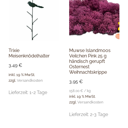
Trixie
Muwse Islandmoos
Meisenknödelhalter
Veilchen Pink 25 g
händisch gerupft
3,49
€
Osternest
Weihnachtskrippe
inkl. 19 % MwSt.
zzgl.
Versandkosten
3,95
€
158,00
€
/
kg
Lieferzeit:
1-2 Tage
inkl. 19 % MwSt.
zzgl.
Versandkosten
Lieferzeit:
2-3 Tage