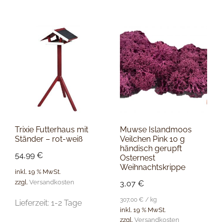
Trixie Futterhaus mit
Muwse Islandmoos
Ständer – rot-weiß
Veilchen Pink 10 g
händisch gerupft
54,99
€
Osternest
Weihnachtskrippe
inkl. 19 % MwSt.
zzgl.
Versandkosten
3,07
€
307,00
€
/
kg
Lieferzeit:
1-2 Tage
inkl. 19 % MwSt.
zzgl.
Versandkosten