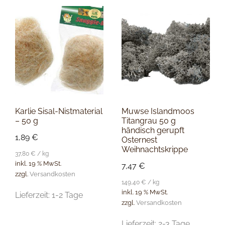
Karlie Sisal-Nistmaterial
Muwse Islandmoos
– 50 g
Titangrau 50 g
händisch gerupft
1,89
€
Osternest
Weihnachtskrippe
37,80
€
/
kg
inkl. 19 % MwSt.
7,47
€
zzgl.
Versandkosten
149,40
€
/
kg
inkl. 19 % MwSt.
Lieferzeit:
1-2 Tage
zzgl.
Versandkosten
Lieferzeit:
2-3 Tage