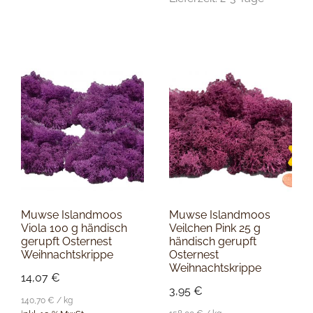
Muwse Islandmoos
Muwse Islandmoos
Viola 100 g händisch
Veilchen Pink 25 g
gerupft Osternest
händisch gerupft
Weihnachtskrippe
Osternest
Weihnachtskrippe
14,07
€
3,95
€
140,70
€
/
kg