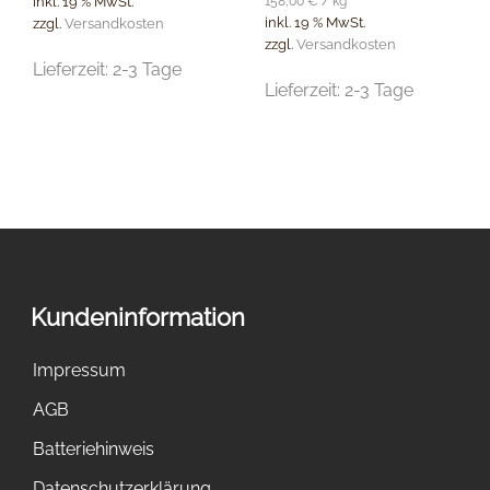
158,00
€
/
kg
inkl. 19 % MwSt.
inkl. 19 % MwSt.
zzgl.
Versandkosten
zzgl.
Versandkosten
Lieferzeit:
2-3 Tage
Lieferzeit:
2-3 Tage
Kundeninformation
Impressum
AGB
Batteriehinweis
Datenschutzerklärung