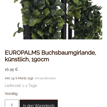
EUROPALMS Buchsbaumgirlande,
künstlich, 190cm
16,95
€
inkl. 19 % MwSt.
zzgl.
Versandkosten
Lieferzeit:
1-2 Tage
Vorrätig
In den Warenkorb