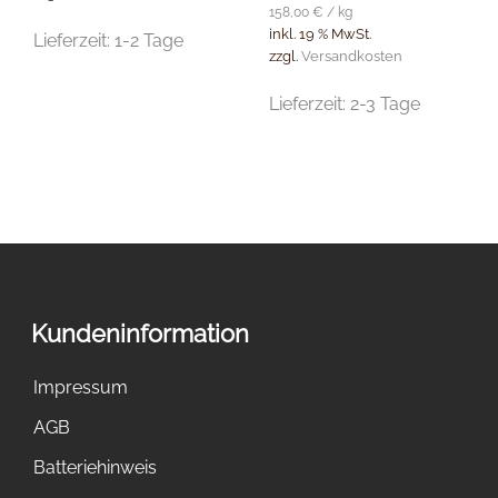
158,00
€
/
kg
inkl. 19 % MwSt.
Lieferzeit:
1-2 Tage
zzgl.
Versandkosten
Lieferzeit:
2-3 Tage
Kundeninformation
Impressum
AGB
Batteriehinweis