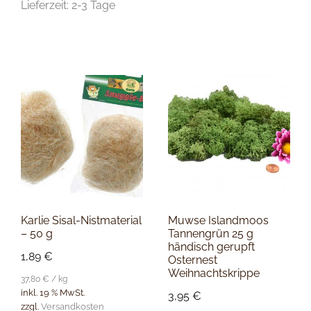
Lieferzeit:
2-3 Tage
Karlie Sisal-Nistmaterial
Muwse Islandmoos
– 50 g
Tannengrün 25 g
händisch gerupft
1,89
€
Osternest
Weihnachtskrippe
37,80
€
/
kg
inkl. 19 % MwSt.
3,95
€
zzgl.
Versandkosten