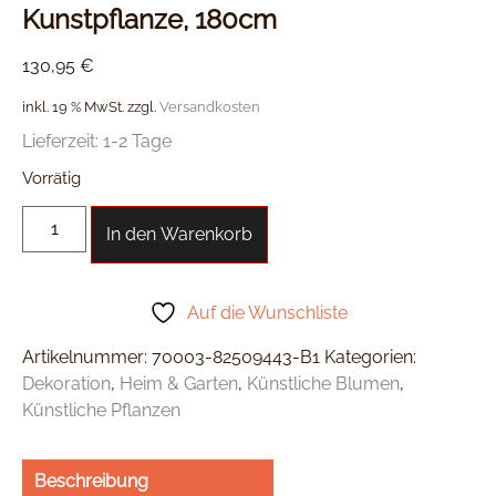
Kunstpflanze, 180cm
130,95
€
inkl. 19 % MwSt.
zzgl.
Versandkosten
Lieferzeit:
1-2 Tage
Vorrätig
In den Warenkorb
Auf die Wunschliste
Artikelnummer:
70003-82509443-B1
Kategorien:
Dekoration
,
Heim & Garten
,
Künstliche Blumen
,
Künstliche Pflanzen
Beschreibung