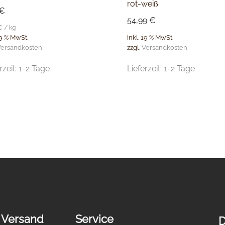
rot-weiß
€
54,99
€
€
/
kg
inkl. 19 % MwSt.
19 % MwSt.
zzgl.
Versandkosten
ersandkosten
Lieferzeit:
1-2 Tage
rzeit:
1-2 Tage
 Versand
Service
D