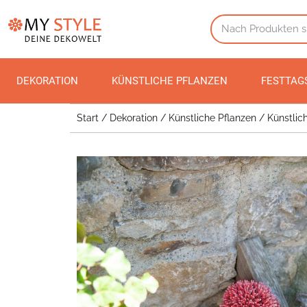
DEKORATION
KÜNSTLICHE PFLANZEN
FESTTAG
Start
/
Dekoration
/
Künstliche Pflanzen
/
Künstlic