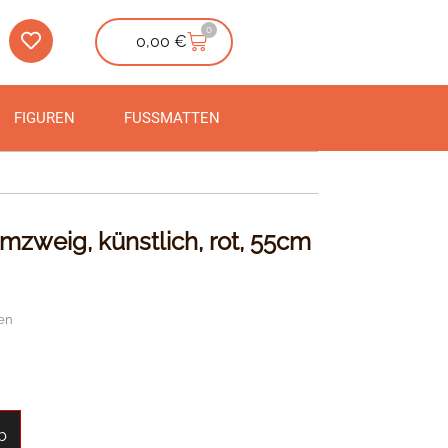
0
0,00
€
FIGUREN
FUSSMATTEN
zweig, künstlich, rot, 55cm
en
b