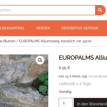
S-DEKOARTIKEL
KERZEN
DEKORATIVE GEFÄSSE
he Blumen
/ EUROPALMS Alliumzweig, künstlich, rot, 55cm
EUROPALMS Allium
6,95
€
inkl. 19 % MwSt.
zzgl.
Versandkost
Lieferzeit:
1-2 Tage
Vorrätig
In den Warenkor