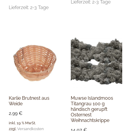
Lieferzeit:
2-3 Tage
Lieferzeit:
2-3 Tage
Karlie Brutnest aus
Muwse Islandmoos
Weide
Titangrau 100 g
händisch gerupft
2,99
€
Osternest
Weihnachtskrippe
inkl. 19 % MwSt.
zzgl.
Versandkosten
14,07
€