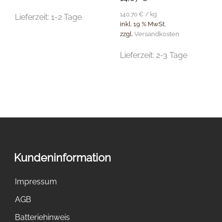
140,70
€
/
kg
Lieferzeit:
1-2 Tage
inkl. 19 % MwSt.
zzgl.
Versandkosten
Lieferzeit:
2-3 Tage
Kundeninformation
Impressum
AGB
Batteriehinweis