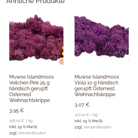
Ähnliche Produkte
Muwse Islandmoos
Muwse Islandmoos
Veilchen Pink 25 g
Viola 10 g händisch
händisch gerupft
gerupft Osternest
Osternest
Weihnachtskrippe
Weihnachtskrippe
3,07
€
3,95
€
307,00
€
/
kg
158,00
€
/
kg
inkl. 19 % MwSt.
inkl. 19 % MwSt.
zzgl.
Versandkosten
zzgl.
Versandkosten