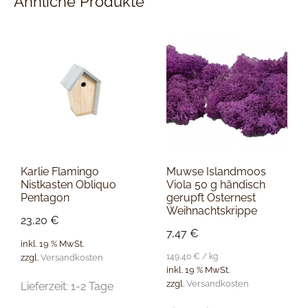
Ähnliche Produkte
Karlie Flamingo
Muwse Islandmoos
Nistkasten Obliquo
Viola 50 g händisch
Pentagon
gerupft Osternest
Weihnachtskrippe
23,20
€
7,47
€
inkl. 19 % MwSt.
149,40
€
/
kg
zzgl.
Versandkosten
inkl. 19 % MwSt.
zzgl.
Versandkosten
Lieferzeit:
1-2 Tage