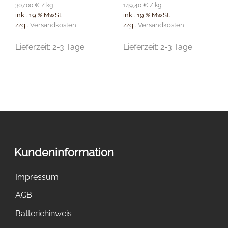
307,00
€
/
kg
149,40
€
/
kg
inkl. 19 % MwSt.
inkl. 19 % MwSt.
zzgl.
Versandkosten
zzgl.
Versandkosten
Lieferzeit:
2-3 Tage
Lieferzeit:
2-3 Tage
Kundeninformation
Impressum
AGB
Batteriehinweis