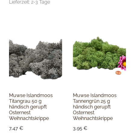
Lieferzeit:
2-3 Tage
Muwse Islandmoos
Muwse Islandmoos
Titangrau 50 g
Tannengrün 25 g
händisch gerupft
händisch gerupft
Osternest
Osternest
Weihnachtskrippe
Weihnachtskrippe
7,47
€
3,95
€