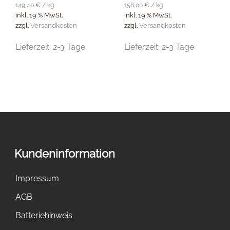
149,40
€
/
kg
158,00
€
/
kg
inkl. 19 % MwSt.
inkl. 19 % MwSt.
zzgl.
Versandkosten
zzgl.
Versandkosten
Lieferzeit:
2-3 Tage
Lieferzeit:
2-3 Tage
Kundeninformation
Impressum
AGB
Batteriehinweis