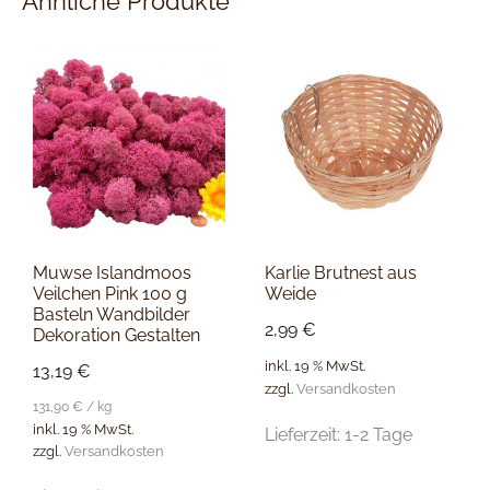
Ähnliche Produkte
Muwse Islandmoos
Karlie Brutnest aus
Veilchen Pink 100 g
Weide
Basteln Wandbilder
2,99
€
Dekoration Gestalten
inkl. 19 % MwSt.
13,19
€
zzgl.
Versandkosten
131,90
€
/
kg
inkl. 19 % MwSt.
Lieferzeit:
1-2 Tage
zzgl.
Versandkosten